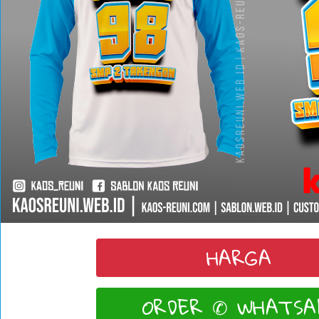
HARGA
ORDER ✆ WHATSA