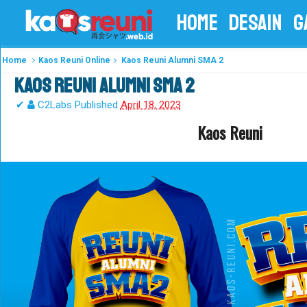
HOME
DESAIN
G
Home
Kaos Reuni Online
Kaos Reuni Alumni SMA 2
Kaos Reuni Alumni SMA 2
✔
C2Labs
Published
April 18, 2023
Kaos Reuni