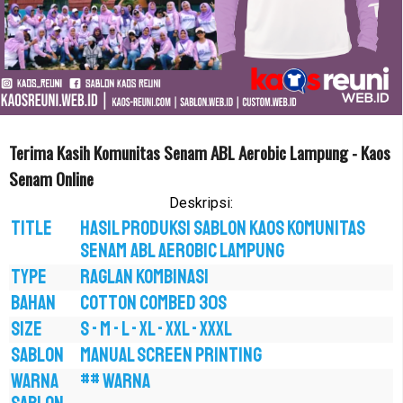
Terima Kasih Komunitas Senam ABL Aerobic Lampung - Kaos
Senam Online
Deskripsi:
TITLE
Hasil Produksi Sablon Kaos Komunitas
Senam ABL Aerobic Lampung
TYPE
RAGLAN KOMBINASI
BAHAN
COTTON COMBED 30S
SIZE
S - M - L - XL - XXL - XXXL
SABLON
MANUAL SCREEN PRINTING
WARNA
## WARNA