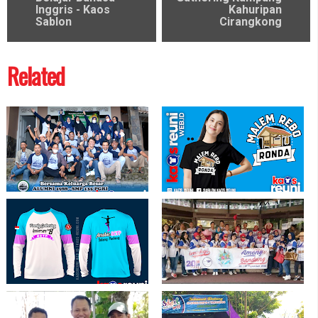
Inggris - Kaos
Kahuripan
Sablon
Cirangkong
Related
Terima Kasih Alumni 1988 SMP 135
KAOS MALEM REBO RONDA
PGRI
Sablon Kaos Aerobic Zumba Senam
Trendy Baju Reuni Jersey Baseball
Fitness - Sablon Kaos Online
Full Printing - Kaos Reuni Online