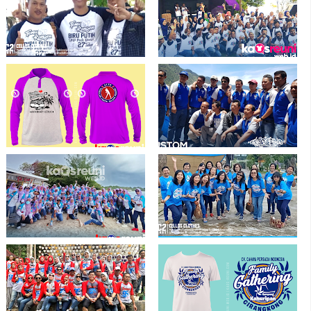
Sablon Kaos Temu Kangen Biru Putih
Hasil Sablon Kaos Reuni SMP 1
Raglan Biru Putih
Takengon Aceh Tengah
Kaos Kerah Family Gathering
Kaos Reuni Berkerah Raglan Biru Abu
Anniversary SCTP 8 - Sablon Kaos
Abu - Sablon Kaos Reuni -
Reuni Gathering
kaosreuni.web.id
Terima Kasih Lampung Atas
Sablon Kaos Reuni Temu Kangen
Kepercayaannya Produksi Kaos di
Konco Saklawase - Kaos Reuni
Kaosreuni.web.id