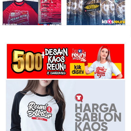
Kombinasi Merah Navy - Kaos Reuni
Pilihan - Kirim Ke Seluruh Indonesia
Online
(3)
Kaos Reuni Teman Tak Terlupakan
Sablon Kaos Reuni Komunitas Kelas
Merah Putih
dan Kantor - Kaos Reuni