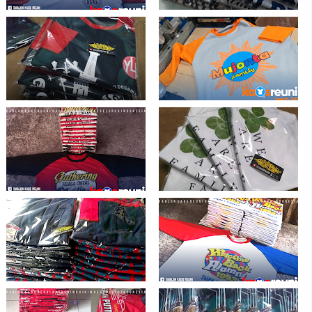
Sablon Kaos Reuni Angkatan 86
Sablon Kaos Reuni Murah Raglan
Atinggola Gorontalo
Kombinasi Warna Warni - Kaos Reuni
Online
Raglan Navy Merah Kaos Gathering
Sablon Kaos Family Bahan Cotton
Go to Yogyakarta - Kaos Reuni Online
Combed Adem - Kaos Reuni
Sablon Kaos Gathering Telaga Cikeas
Sablon Raster Kaos We Are Family -
Custom Desain dan Sablon Kaos
Reuni
Hasil Sablon Kaos Reuni Raglan
Sablon Kaos Reuni Desain Banyak