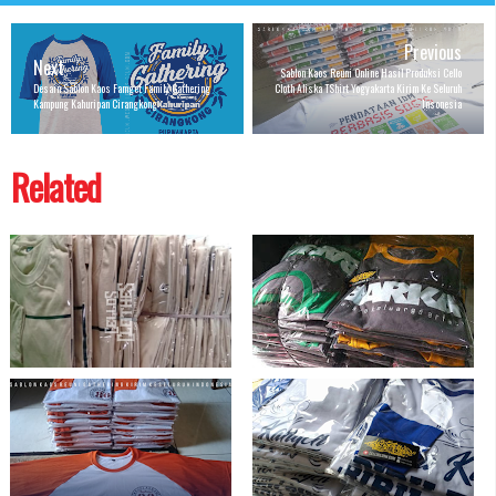
Previous
Next
Sablon Kaos Reuni Online Hasil Produksi Cello
Desain Sablon Kaos Famget Family Gathering
Cloth Aliska TShirt Yogyakarta Kirim Ke Seluruh
Kampung Kahuripan Cirangkong
Insonesia
Related
Hasil Produksi Sablon Kaos Reuni
Hasil Produksi Sablon Kaos Family
Online Terpercaya
Raglan Abu Kuning dan Abu Hijau
Bahan Cotton Combed -
kaosreuni.web.id