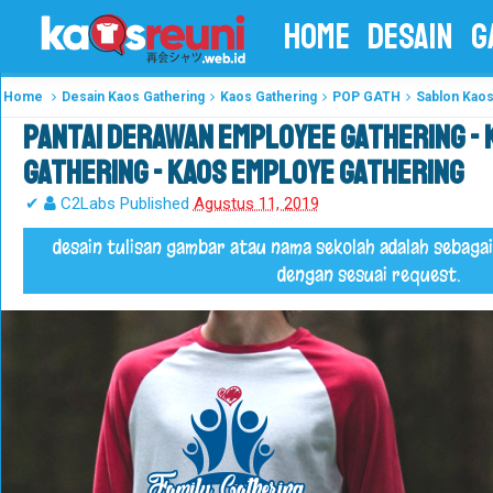
HOME
DESAIN
G
Home
Desain Kaos Gathering
Kaos Gathering
POP GATH
Sablon Kaos
Pantai Derawan Employee Gathering - 
Gathering - Kaos Employe Gathering
✔
C2Labs
Published
Agustus 11, 2019
desain tulisan gambar atau nama sekolah adalah sebagai
dengan sesuai request.