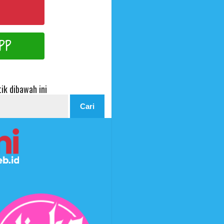
PP
ik dibawah ini