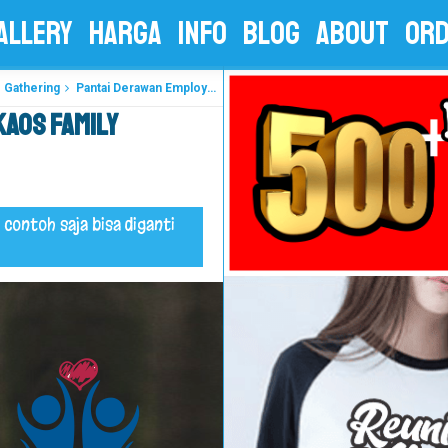
ALLERY
HARGA
INFO
BLOG
ABOUT
OR
 Gathering
Pantai Derawan Employee Gathering - Kaos Family Gathering - Kaos Employe Gathering
Kaos Family
 contoh saja bisa diganti