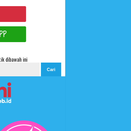
PP
ik dibawah ini