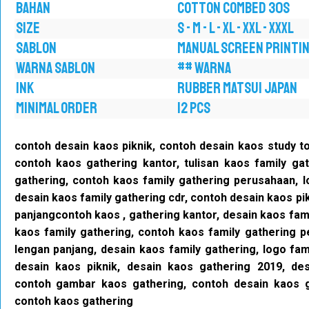
BAHAN
COTTON COMBED 30S
SIZE
S - M - L - XL - XXL - XXXL
SABLON
MANUAL SCREEN PRINTI
WARNA SABLON
## WARNA
INK
RUBBER MATSUI JAPAN
MINIMAL ORDER
12 PCS
contoh desain kaos piknik, contoh desain kaos study to
contoh kaos gathering kantor, tulisan kaos family gat
gathering, contoh kaos family gathering perusahaan, l
desain kaos family gathering cdr, contoh desain kaos pi
panjangcontoh kaos , gathering kantor, desain kaos fami
kaos family gathering, contoh kaos family gathering 
lengan panjang, desain kaos family gathering, logo fam
desain kaos piknik, desain kaos gathering 2019, de
contoh gambar kaos gathering, contoh desain kaos g
contoh kaos gathering