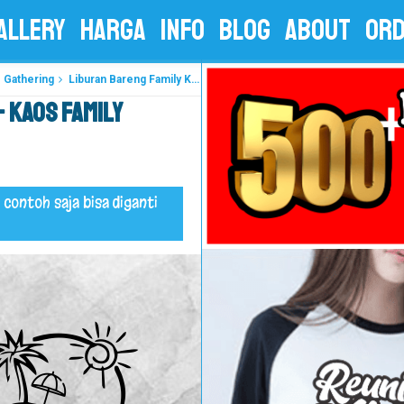
ALLERY
HARGA
INFO
BLOG
ABOUT
OR
 Gathering
Liburan Bareng Family Kaos Gathering - Kaos Family Gathering - Kaos Employe Gathering
- Kaos Family
 contoh saja bisa diganti