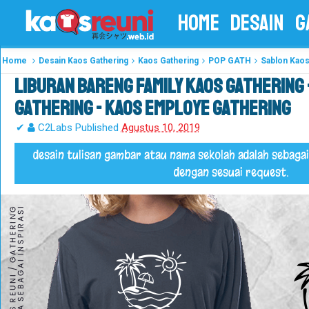
HOME
DESAIN
G
Home
Desain Kaos Gathering
Kaos Gathering
POP GATH
Sablon Kaos
Liburan Bareng Family Kaos Gathering 
Gathering - Kaos Employe Gathering
✔
C2Labs
Published
Agustus 10, 2019
desain tulisan gambar atau nama sekolah adalah sebagai
dengan sesuai request.