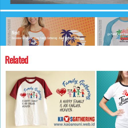
Next
go Pantai Anyer Kao
Desember in Lombok - Kaos Family Gathering - Kaos Employe Gathering
Related