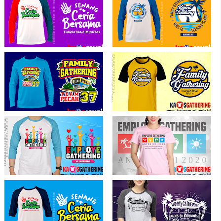
Kaos Family Gathering - Kaos
Ahmad - Desain Sablon Kaos Reuni
Employe Gathering
Gathering - Kaosreuni.web.id
Kaos Senang Ceria Bersama Sablon
Sablon Kaos Gathering Kejari Belitung
Kaos Gathering - Kaos Reuni Online
Go To Leebong Island 2021 - Kaos
Jogja
Gathering Online
Kaos Family Gathering Team Pecah
Keluarga Besar Reza Family Kaos
37 - Kaos Gathering online
Gathering - Kaos Family Gathering -
Kaos Employe Gathering
Karyawan PT Kaos Gathering - Kaos
Your Friends Like Family Contoh Kaos
Family Gathering - Kaos Employe
Gathering - Kaos Family Gathering -
Gathering
Kaos Employe Gathering