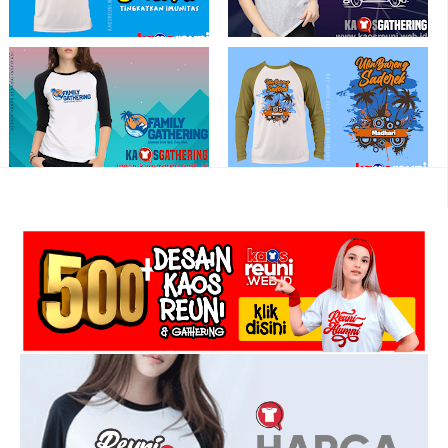
Kaos Gathering Senang Ceria
Goes To Nihiwatu Kaos Gathering -
Bersama Tingkatkan Imunitas
Kaos Family Gathering - Kaos
Employe Gathering
Keluarga Besar Family Gathering -
Kaos Ulin Bareng Saderek Big Family -
Kaos Family Gathering - Kaos
Sablon Kaos Reuni Gathering
Employe Gathering