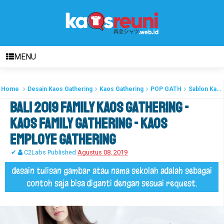
MENU
Home
Desain Kaos Gathering
Kaos Gathering
POP GATH
Sablon Kaos Gathering
Bali 2019 Family Kaos Gathering -
Kaos Family Gathering - Kaos
Employe Gathering
✔
C2Labs
Published
Agustus 08, 2019
desain tulisan gambar atau nama sekolah adalah sebagai
contoh saja bisa diganti dengan sesuai request.