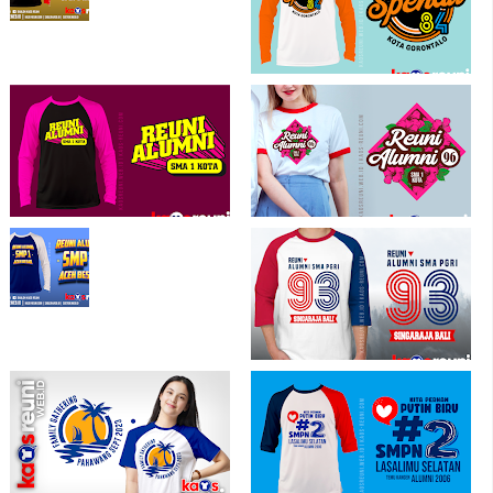
Gambar Kaos Reuni Keren Terbaru 3D
Kaos Reuni Ikatan Alumni Spendu
Gorontalo - Sablon Kaos Reuni
Gathering
Sablon Kaos Pink Hitam Reuni Alumni
9 Sablon Kaos Reuni Gathering
SMA Negeri 1 - Kaos Reuni Online
Desain Terbaru SMP SMA Alumni
Angkatan
Desain Kaos Reuni SD SMP SMA
Keren
Reuni Alumni SMA PGRI Bali - Kaos
Reuni Kombinasi 3 Warna