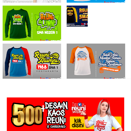
Desain Sablon Kaos Gathering
Sablon Kaos Reuni Kita Pernah Putih
Pahawang
Biru SMPN 2 Lasalimu Selatan
Contoh Kaos Reuni Lengan Panjang
Sablon Kaos Reuni Alumni SMP
Negeri 1 - Kaos Reuni Online
Sablon Kaos Reuni Alumni SD SMP
Kaos Reuni Teman Putih Biru - Sablon
SMA 1 Yogyakarta - Kaos Reuni
Kaos Reuni
Online