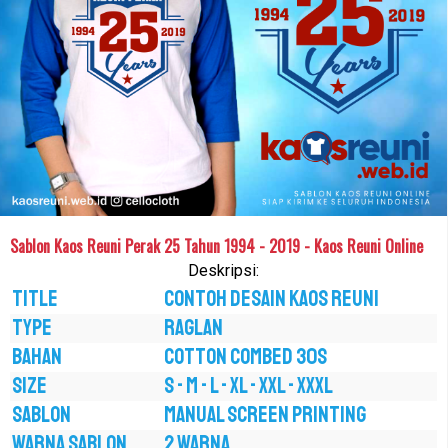
Sablon Kaos Reuni Perak 25 Tahun 1994 - 2019 - Kaos Reuni Online
Deskripsi:
TITLE
Contoh Desain Kaos Reuni
TYPE
RAGLAN
BAHAN
COTTON COMBED 30S
SIZE
S - M - L - XL - XXL - XXXL
SABLON
MANUAL SCREEN PRINTING
WARNA SABLON
2 WARNA