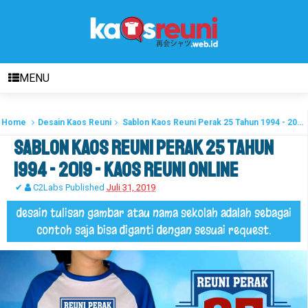
MENU
Home
Desain Kaos Reuni
Sablon Kaos Reuni Perak 25 Tahun 1994 - 2019 - Kaos Reuni Online
Sablon Kaos Reuni Perak 25 Tahun
1994 - 2019 - Kaos Reuni Online
✔
C2Labs
Published
Juli 31, 2019
desain tulisan gambar atau nama sekolah adalah sebagai
contoh saja bisa diganti dengan sesuai request.