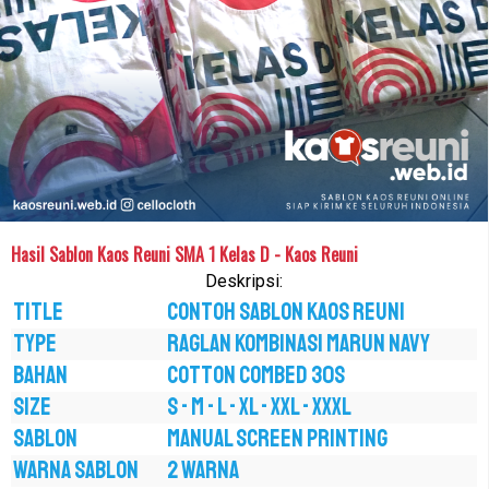
Hasil Sablon Kaos Reuni SMA 1 Kelas D - Kaos Reuni
Deskripsi:
TITLE
Contoh Sablon Kaos Reuni
TYPE
RAGLAN KOMBINASI MARUN NAVY
BAHAN
COTTON COMBED 30S
SIZE
S - M - L - XL - XXL - XXXL
SABLON
MANUAL SCREEN PRINTING
WARNA SABLON
2 WARNA