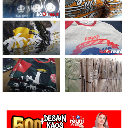
Hasil Sablon Kaos Reuni SD Sekolah
Kaos Reuni Raglan Orange Abu Meh
Dasar - Kaos Reuni
Seket Bio 2 - Sablon Kaos Reuni
Online - C2
Sablon Kaos Gathering Yogyakarta -
Kaos Reuni Kombinasi Forum
Sablon Desain Kaos Reuni Online
Persaudraan Alumni - Kaos Reuni
Raglan Navy Merah Kaos Gathering
Hasil Produksi Sablon Kaos Reuni
Go to Yogyakarta - Kaos Reuni Online
Online Terpercaya