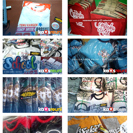
Buat Kaos Reuni Sablon Siap Kirim Ke
Kaos Gathering Bahan Cotton
Seluruh Indonesia (10)
Combed 24s Adem Nyaman - Kaos
Reuni Online
Hasil Sablon Kaos Reuni Alumni
Desain dan Hasil Sablon Baju Reuni
SMPN 1 Takengon - Kaos Reuni
Alumni SMPN2 Kalijati 1991 - Kaos
Reuni
Sablon Kaos Reuni Komunitas Kelas
Sablon Kaos Reuni Online Terpercaya
dan Kantor - Kaos Reuni
Siap Kirim Ke Seluruh Indonesia