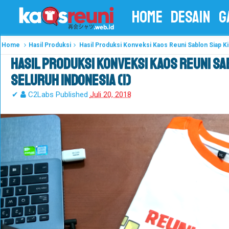
HOME
DESAIN
G
Home
Hasil Produksi
Hasil Produksi Konveksi Kaos Reuni Sablon Siap Ki
Hasil Produksi Konveksi Kaos Reuni Sab
Seluruh Indonesia (1)
✔
C2Labs
Published
Juli 20, 2018