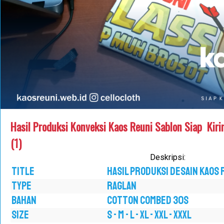
Hasil Produksi Konveksi Kaos Reuni Sablon Siap Kiri
(1)
Deskripsi:
TITLE
Hasil Produksi Desain Kaos 
TYPE
RAGLAN
BAHAN
COTTON COMBED 30S
SIZE
S - M - L - XL - XXL - XXXL