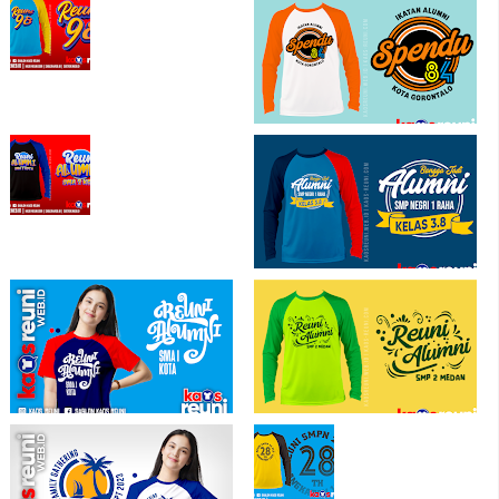
Kaos Reuni Alumni FE UNRI Angkatan
Kaos Reuni Alumni SMA 1 KABAENA
90 - Sablon Kaos Reuni
Contoh Desain Kaos Reuni Sekolah
Kaos Reuni Ikatan Alumni Spendu
Gorontalo - Sablon Kaos Reuni
Gathering
Model Kaos Reuni Terbaru
Sablon Kaos Reuni Alumni SMP
Negeri 1 Raha - Kaos Reuni Keren
Merah Benhur Raglan KaosReuni
Sablon Kaos Reuni Alumni SD SMP
Alumni SMA 1 Kota
SMA Medan - Kaos Reuni Online