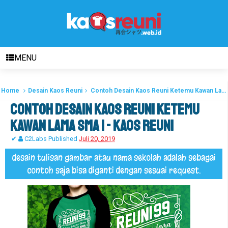
MENU
Home
Desain Kaos Reuni
Contoh Desain Kaos Reuni Ketemu Kawan Lama SMA 1 - Kaos Reuni
Contoh Desain Kaos Reuni Ketemu
Kawan Lama SMA 1 - Kaos Reuni
✔
C2Labs
Published
Juli 20, 2019
desain tulisan gambar atau nama sekolah adalah sebagai
contoh saja bisa diganti dengan sesuai request.