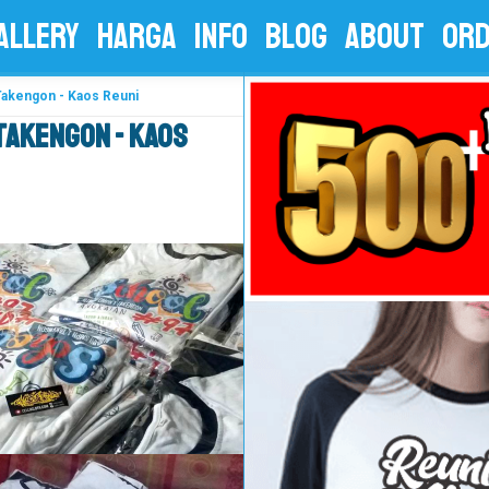
ALLERY
HARGA
INFO
BLOG
ABOUT
OR
Takengon - Kaos Reuni
 Takengon - Kaos