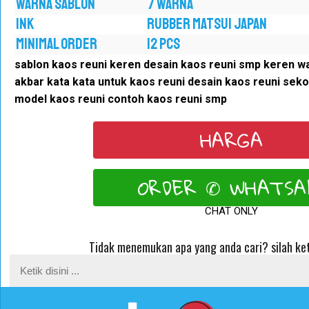
WARNA SABLON
7 WARNA
INK
RUBBER MATSUI JAPAN
MINIMAL ORDER
12 PCS
sablon kaos reuni keren desain kaos reuni smp keren wa
akbar kata kata untuk kaos reuni desain kaos reuni seko
model kaos reuni contoh kaos reuni smp
HARGA
ORDER ✆ WHATSA
CHAT ONLY
Tidak menemukan apa yang anda cari? silah ket