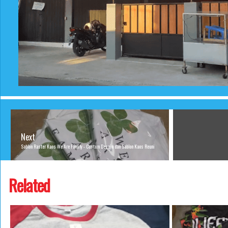
Next
Sablon Raster Kaos We Are Family - Custom Desain dan Sablon Kaos Reuni
Related