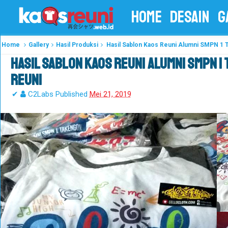
HOME
DESAIN
G
Home
Gallery
Hasil Produksi
Hasil Sablon Kaos Reuni Alumni SMPN 1 
Hasil Sablon Kaos Reuni Alumni SMPN 1
Reuni
✔
C2Labs
Published
Mei 21, 2019