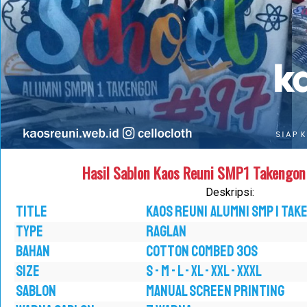
Hasil Sablon Kaos Reuni SMP1 Takengon 
Deskripsi:
TITLE
Kaos Reuni Alumni SMP 1 Tak
TYPE
RAGLAN
BAHAN
COTTON COMBED 30S
SIZE
S - M - L - XL - XXL - XXXL
SABLON
MANUAL SCREEN PRINTING