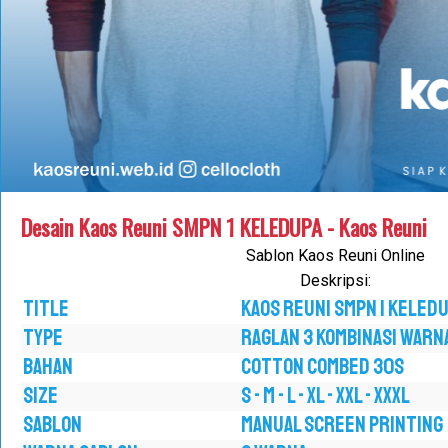
Desain Kaos Reuni SMPN 1 KELEDUPA - Kaos Reuni
Sablon Kaos Reuni Online
Deskripsi:
TITLE
Kaos Reuni SMPN 1 Keled
TYPE
RAGLAN 3 KOMBINASI WARN
BAHAN
COTTON COMBED 30S
SIZE
S - M - L - XL - XXL - XXXL
SABLON
MANUAL SCREEN PRINTING