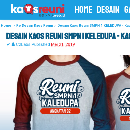
HOME
DESAIN
G
Home
Re Desain Kaos Reuni
Desain Kaos Reuni SMPN 1 KELEDUPA - Ka
Desain Kaos Reuni SMPN 1 KELEDUPA - Ka
✔
C2Labs
Published
Mei 21, 2019