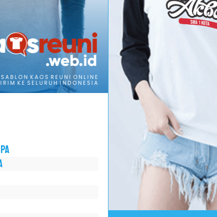
upa
A