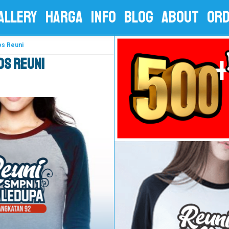
ALLERY
HARGA
INFO
BLOG
ABOUT
OR
os Reuni
os Reuni