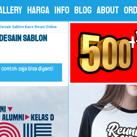
ALLERY
HARGA
INFO
BLOG
ABOUT
OR
Desain Sablon Kaos Reuni Online
 Desain Sablon
 contoh saja bisa diganti