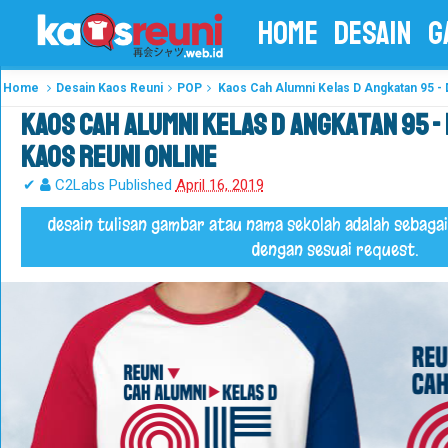
HOME
DESAIN
G
Home
Desain Kaos Reuni
POP
Kaos Cah Alumni Kelas D Angkatan 95 - 
Kaos Cah Alumni Kelas D Angkatan 95 -
Kaos Reuni Online
✔
C2Labs
Published
April 16, 2019
desain tulisan gambar atau nama sekolah adalah sebagai
dengan sesuai request.