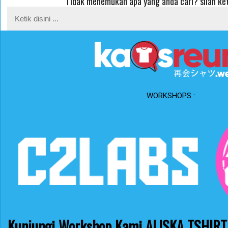
Tidak menemukan apa yang anda cari? silah ket
WORKSHOPS :
Kunjungi Workshop Kami ALISKA TSHIRT 