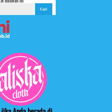
ik dibawah ini
jika Anda berada di