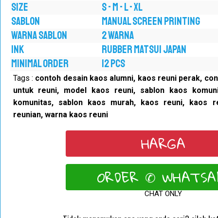
SIZE
S - M - L - XL
SABLON
MANUAL SCREEN PRINTING
WARNA SABLON
2 WARNA
INK
RUBBER MATSUI JAPAN
MINIMAL ORDER
12 PCS
Tags :
contoh desain kaos alumni, kaos reuni perak, co
untuk reuni, model kaos reuni, sablon kaos komun
komunitas, sablon kaos murah, kaos reuni, kaos r
reunian, warna kaos reuni
HARGA
ORDER ✆ WHATSA
CHAT ONLY