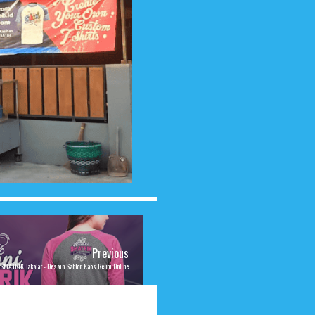
Previous
 SMATRIK Takalar - Desain Sablon Kaos Reuni Online