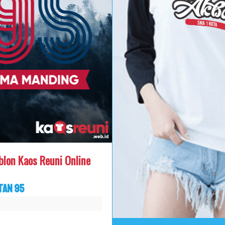
blon Kaos Reuni Online
tan 95