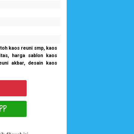
ntoh kaos reuni smp, kaos
itas, harga sablon kaos
euni akbar, desain kaos
PP